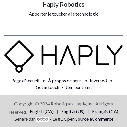
Haply Robotics
Apporter le toucher à la technologie
Page d'accueil
•
À propos de nous
•
Inverse3
•
Get in touch
•
Join our team
Copyright © 2024 Robotiques Haply, Inc. All rights
English (CA)
|
English (US)
|
Français (CA)
reserved.
Généré par
- Le #1
Open Source eCommerce